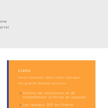
mone
erre)
Liens
Vous trouverez dans cette rubrique
les grands thèmes suivants :
Centres de ressources et de
compétences sclérose en plaques
Les réseaux SEP en France