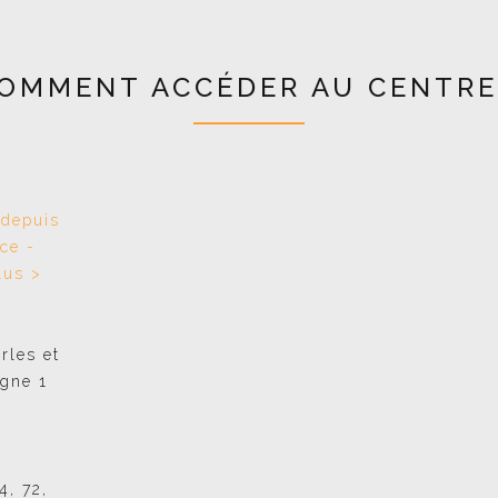
OMMENT ACCÉDER AU CENTRE
 depuis
ce -
lus >
rles et
igne 1
4, 72,