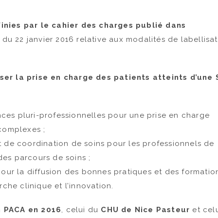
inies par le cahier des charges publié dans
8
du 22 janvier 2016 relative aux modalités de labellisa
5e édition de la
SEP et vacan
ser
la prise en charge des patients atteints d’une 
marche pour la SEP
PROCHAIN LI
FRANCE SEP le
lien pour s'inscrire :
2026 18H
ces pluri-professionnelles pour une prise en charge
https://www.helloasso.com/associations/assoc
helene-
 complexes ;
Live – Mardi 30 
palumbo/formulaires/1
t de coordination de soins pour les professionnels de
Rejoignez-nous 
pour un LIVE con
 des parcours de soins ;
thématique :...
pour la diffusion des bonnes pratiques et des formatio
che clinique et l’innovation.
n PACA en 2016
, celui du
CHU de Nice Pasteur
et cel