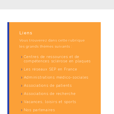
Liens
Vous trouverez dans cette rubrique
les grands thèmes suivants :
Centres de ressources et de
compétences sclérose en plaques
Les réseaux SEP en France
Administrations médico-sociales
Associations de patients
Associations de recherche
Vacances, loisirs et sports
Nos partenaires