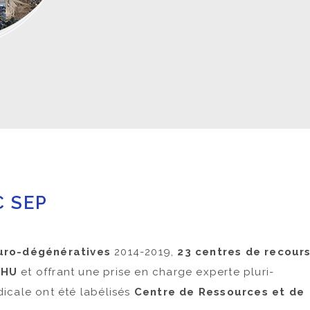
Conseils pen
Vivre au quot
Sophrologie
C SEP
uro-dégénératives
2014-2019,
23 centres de recour
CHU
et offrant une prise en charge experte pluri-
icale ont été labélisés
Centre de Ressources et de