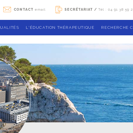
CONTACT
email
SECRÉTARIAT /
Tél : 04 91 38 59 
UALITÉS
L'ÉDUCATION THÉRAPEUTIQUE
RECHERCHE C
Agenda des ateliers de groupe
Notre organ
La sclérose en plaques
Études de 
Qu'est que l'éducation thérapeutique ?
Les essais 
ique
Le programme
Recherches 
Boîte à outils
Publication
Les exercices
Gérer son traitement
démarches ad
Contact
activités phy
Activité phys