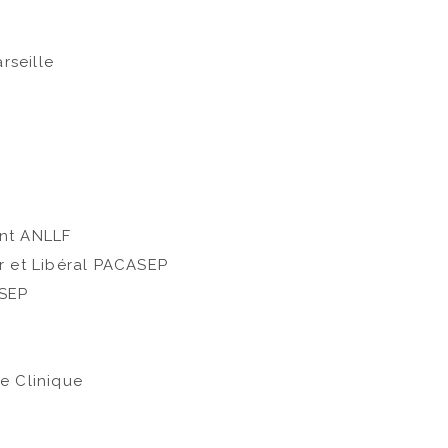
e
rseille
ant ANLLF
r et Libéral PACASEP
ASEP
e Clinique