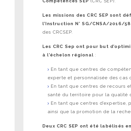
Compétences SEP
(CRC SEP).
Les missions des CRC
SEP
sont déf
l’Instruction N° SG/CNSA/2016/5
des CRCSEP.
Les CRC
Sep ont pour but
d’
optimi
à l’échelon régional
:
En tant que centres de compéten
experte et personnalisée des cas
En tant que centres de recours e
santé du territoire pour la qualité
En tant que centres d’expertise, 
ainsi que la promotion de la recher
Deux CRC
SEP
ont été labélisés e