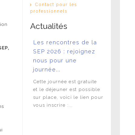
Contact pour les
professionnels
Actualités
tion
ces
Les rencontres de la
L'APF e
SEP,
VE
SEP 2026 : rejoignez
LA SEP 
 30 juin
nous pour une
DANS L
journée...
FONCT
iation-
PUBLIQ
Juin - 18h
Cette journée est gratuite
en direct
et le déjeuner est possible
Atelier
sacré à la
sur place, voici le lien pour
Juridique 
vous inscrire :...
ns
une SEP d
publiques 
Hôpitaux,.
ui