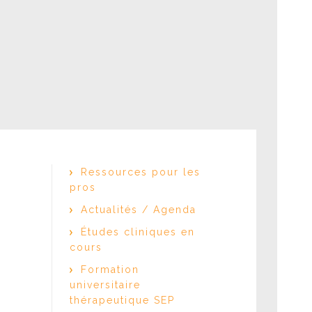
dant le confinement
idien avec la SEP
Ressources pour les
pros
Actualités / Agenda
Études cliniques en
cours
s
Formation
universitaire
thérapeutique SEP