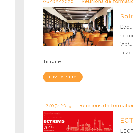
06/02/2020
Réunions de formatio
Soi
L’éq
soiré
"Actu
2020 
Timone…
Lire la suite
12/07/2019
Réunions de formation
ECT
L'ECT