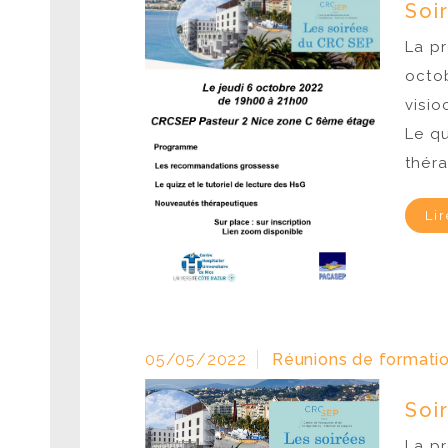
Soi
La pr
octob
visi
Le qu
théra
Lir
05/05/2022
Réunions de formatio
Soi
La pr