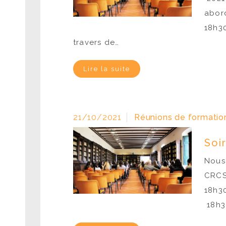
abord
18h30
travers de…
Lire la suite
21/10/2021
Réunions de formation
Soi
Nous 
CRCSE
18h30
18h30