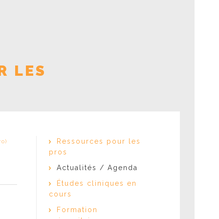
dant le confinement
idien avec la SEP
R LES
Ressources pour les
ro)
pros
Actualités / Agenda
Études cliniques en
cours
Formation