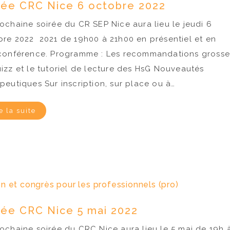
rée CRC Nice 6 octobre 2022
ochaine soirée du CR SEP Nice aura lieu le jeudi 6
re 2022 2021 de 19h00 à 21h00 en présentiel et en
oconférence. Programme : Les recommandations grosse
izz et le tutoriel de lecture des HsG Nouveautés
peutiques Sur inscription, sur place ou à…
5e édition de la
SEP et vacan
marche pour la SEP
PROCHAIN LI
e la suite
FRANCE SEP le
lien pour s'inscrire :
2026 18H
https://www.helloasso.com/associations/assoc
helene-
Live – Mardi 30 
palumbo/formulaires/1
Rejoignez-nous 
n et congrès pour les professionnels (pro)
pour un LIVE con
thématique :...
rée CRC Nice 5 mai 2022
ochaine soirée du CRC Nice aura lieu le 5 mai de 19h 