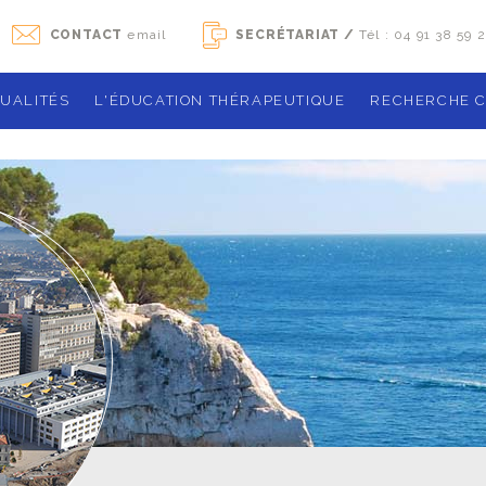
CONTACT
email
SECRÉTARIAT /
Tél : 04 91 38 59 
UALITÉS
L'ÉDUCATION THÉRAPEUTIQUE
RECHERCHE C
Agenda des ateliers de groupe
Notre organ
La sclérose en plaques
Études de 
Qu'est que l'éducation thérapeutique ?
Les essais 
ique
Le programme
Recherches 
Boîte à outils
Publication
Les exercices
Gérer son traitement
démarches ad
Contact
activités phy
Activité phys