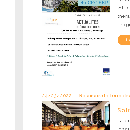
21h e
théra
progr
Lir
24/03/2022
Réunions de formatio
Soi
La pr
2021 