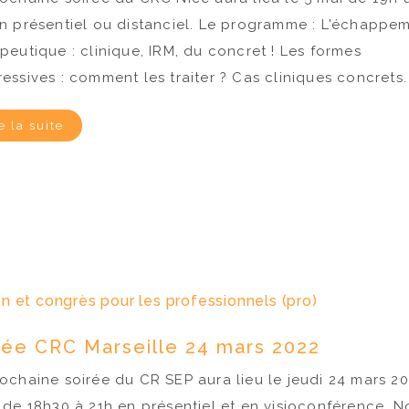
n présentiel ou distanciel. Le programme : L'échappe
peutique : clinique, IRM, du concret ! Les formes
essives : comment les traiter ? Cas cliniques concrets.
e la suite
n et congrès pour les professionnels (pro)
rée CRC Marseille 24 mars 2022
ochaine soirée du CR SEP aura lieu le jeudi 24 mars 2
de 18h30 à 21h en présentiel et en visioconférence. N