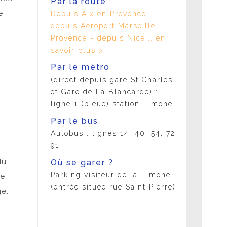
Par la route
e
Depuis Aix en Provence -
depuis Aéroport Marseille
Provence - depuis Nice... en
savoir plus >
Par le métro
(direct depuis gare St Charles
et Gare de La Blancarde) :
ligne 1 (bleue) station Timone
Par le bus
Autobus : lignes 14, 40, 54, 72,
91
du
Où se garer ?
Parking visiteur de la Timone
de
(entrée située rue Saint Pierre)
ge.