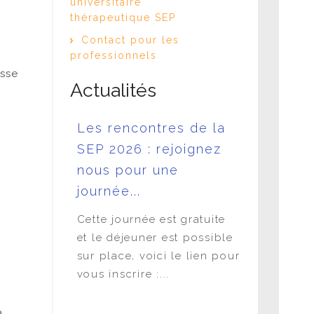
universitaire
thérapeutique SEP
Contact pour les
professionnels
sse
Actualités
ces
Les rencontres de la
L'APF e
VE
SEP 2026 : rejoignez
LA SEP 
 30 juin
nous pour une
DANS L
journée...
FONCT
iation-
PUBLIQ
Juin - 18h
Cette journée est gratuite
en direct
et le déjeuner est possible
Atelier
sacré à la
sur place, voici le lien pour
Juridique 
vous inscrire :...
une SEP d
publiques 
à
Hôpitaux,.