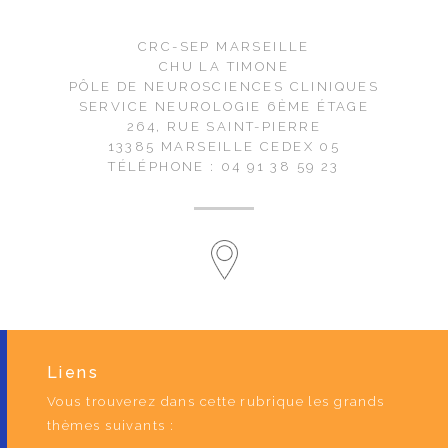
CRC-SEP MARSEILLE
CHU LA TIMONE
PÔLE DE NEUROSCIENCES CLINIQUES
SERVICE NEUROLOGIE 6ÈME ÉTAGE
264, RUE SAINT-PIERRE
13385 MARSEILLE CEDEX 05
TÉLÉPHONE : 04 91 38 59 23
Liens
Vous trouverez dans cette rubrique les grands
thèmes suivants :