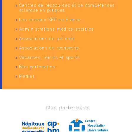
Centres de ressources et de compétences
sclérose en plaques
Les réseaux SEP en France
Administrations médico-sociales
Associations de patients
Associations de recherche
Vacances, loisirs et sports
Nos partenaires
Medias
Nos partenaires