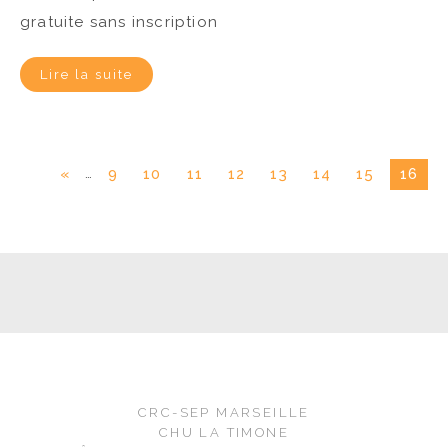
gratuite sans inscription
Lire la suite
…
«
9
10
11
12
13
14
15
16
CRC-SEP MARSEILLE
CHU LA TIMONE