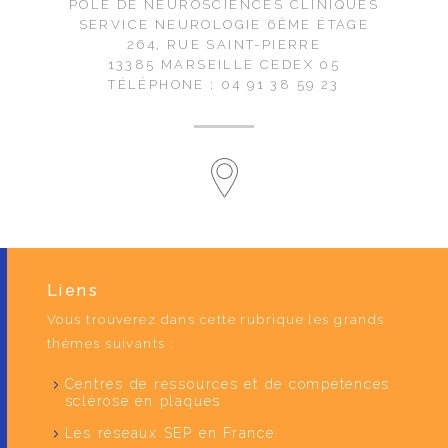
PÔLE DE NEUROSCIENCES CLINIQUES
SERVICE NEUROLOGIE 6ÈME ÉTAGE
264, RUE SAINT-PIERRE
13385 MARSEILLE CEDEX 05
TÉLÉPHONE : 04 91 38 59 23
Liens
Vous trouverez dans cette rubrique les grands
thèmes suivants :
Centres de ressources et de compétences
sclérose en plaques
Les réseaux SEP en France