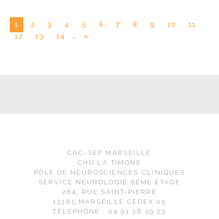
1
2
3
4
5
6
7
8
9
10
11
…
12
13
14
»
CRC-SEP MARSEILLE
CHU LA TIMONE
PÔLE DE NEUROSCIENCES CLINIQUES
SERVICE NEUROLOGIE 6ÈME ÉTAGE
264, RUE SAINT-PIERRE
13385 MARSEILLE CEDEX 05
TÉLÉPHONE : 04 91 38 59 23