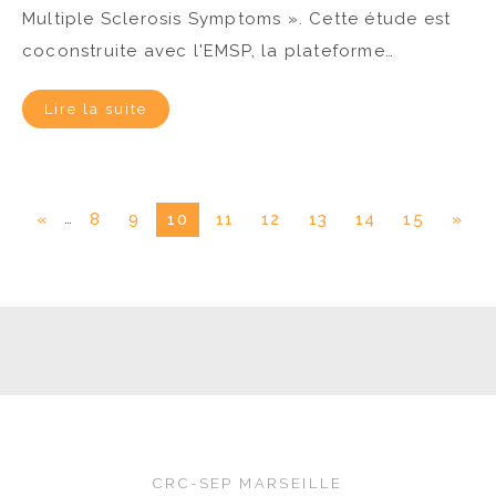
Multiple Sclerosis Symptoms ». Cette étude est
coconstruite avec l'EMSP, la plateforme…
Lire la suite
…
«
8
9
10
11
12
13
14
15
»
CRC-SEP MARSEILLE