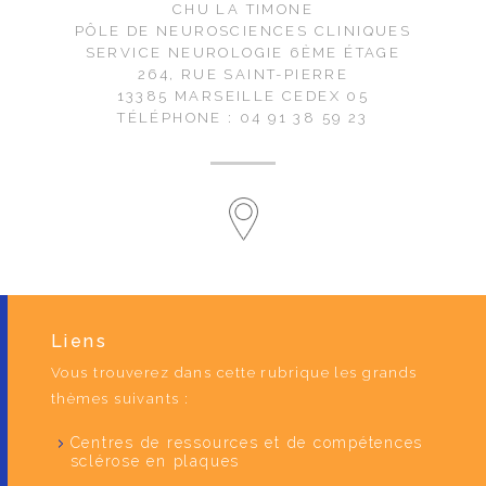
CHU LA TIMONE
PÔLE DE NEUROSCIENCES CLINIQUES
SERVICE NEUROLOGIE 6ÈME ÉTAGE
264, RUE SAINT-PIERRE
13385 MARSEILLE CEDEX 05
TÉLÉPHONE : 04 91 38 59 23
Liens
Vous trouverez dans cette rubrique les grands
thèmes suivants :
Centres de ressources et de compétences
sclérose en plaques