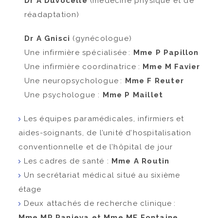
Dr A Duvocelle
(médecine physique et de
réadaptation)
Dr A Gnisci
(gynécologue)
Une infirmière spécialisée :
Mme P Papillon
Une infirmière coordinatrice :
Mme M Favier
Une neuropsychologue :
Mme F Reuter
Une psychologue :
Mme P Maillet
Les équipes paramédicales, infirmiers et
aides-soignants, de l’unité d’hospitalisation
conventionnelle et de l’hôpital de jour
Les cadres de santé :
Mme A Routin
Un secrétariat médical situé au sixième
étage
Deux attachés de recherche clinique :
Mme MP Ranjeva et Mme ME Fontaine