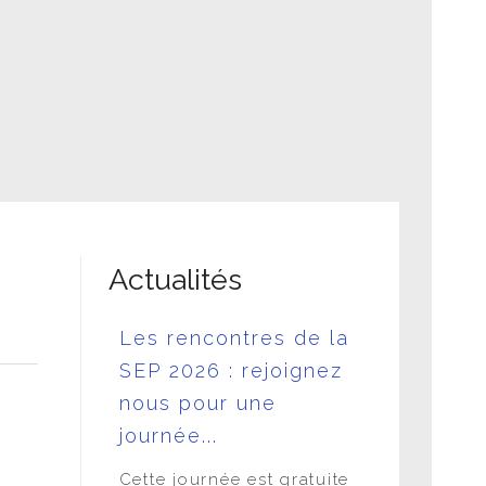
dant le confinement
idien avec la SEP
Actualités
ces
Les rencontres de la
L'APF e
VE
SEP 2026 : rejoignez
LA SEP 
 30 juin
nous pour une
DANS L
journée...
FONCT
iation-
PUBLIQ
Juin - 18h
Cette journée est gratuite