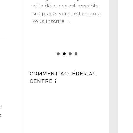
en direct
et le déjeuner est possible
Atelier
sacré à la
sur place, voici le lien pour
Juridique 
vous inscrire :...
une SEP d
publiques 
Hôpitaux,.
COMMENT ACCÉDER AU
CENTRE ?
en
a