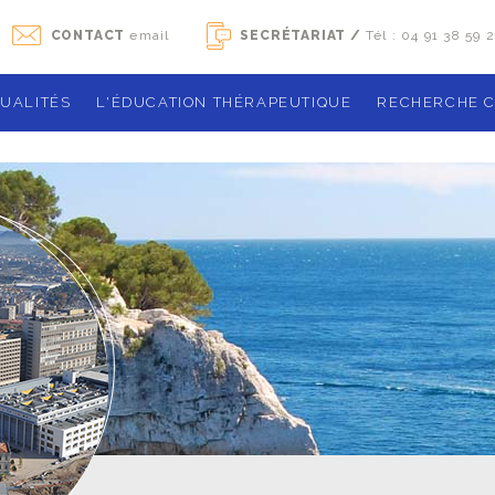
CONTACT
email
SECRÉTARIAT /
Tél : 04 91 38 59 
UALITÉS
L'ÉDUCATION THÉRAPEUTIQUE
RECHERCHE C
Agenda des ateliers de groupe
Notre organ
La sclérose en plaques
Études de 
Qu'est que l'éducation thérapeutique ?
Les essais 
ique
Le programme
Recherches 
Boîte à outils
Publication
Les exercices
Gérer son traitement
démarches ad
Contact
activités phy
Activité phys