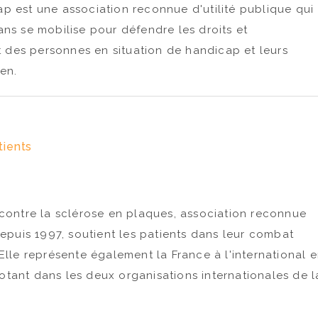
palumbo/formulaires/1
p est une association reconnue d'utilité publique qui
Rejoignez-nous 
ans se mobilise pour défendre les droits et
pour un LIVE con
des personnes en situation de handicap et leurs
thématique :...
en.
tients
 contre la sclérose en plaques, association reconnue
depuis 1997, soutient les patients dans leur combat
Elle représente également la France à l'international 
tant dans les deux organisations internationales de l