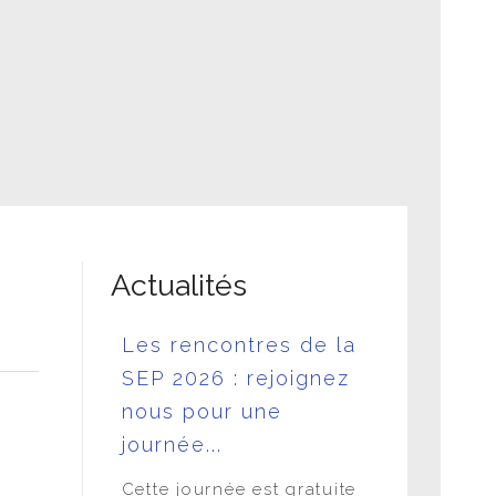
dant le confinement
idien avec la SEP
Actualités
ces
Les rencontres de la
L'APF e
VE
SEP 2026 : rejoignez
LA SEP 
 30 juin
nous pour une
DANS L
journée...
FONCT
iation-
PUBLIQ
Juin - 18h
Cette journée est gratuite