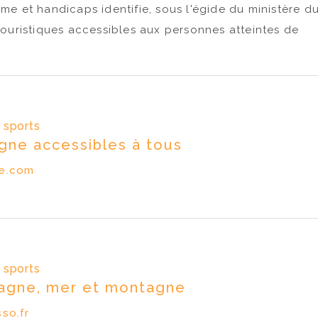
palumbo/formulaires/1
sme et handicaps identifie, sous l'égide du ministère d
Rejoignez-nous 
 touristiques accessibles aux personnes atteintes de
pour un LIVE con
thématique :...
t sports
gne accessibles à tous
de.com
t sports
agne, mer et montagne
so.fr