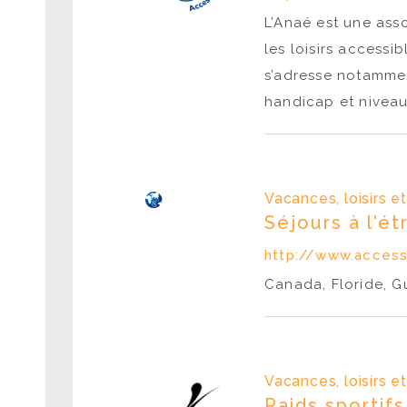
L’Anaé est une ass
les loisirs accessi
s’adresse notammen
handicap et nivea
Vacances, loisirs e
Séjours à l'ét
http://www.acces
Canada, Floride, G
Vacances, loisirs e
Raids sportifs