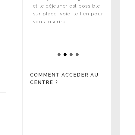
u
en direct
et le déjeuner est possible
Atelier
sacré à la
sur place, voici le lien pour
Juridique 
vous inscrire :...
une SEP d
publiques 
Hôpitaux,.
COMMENT ACCÉDER AU
CENTRE ?