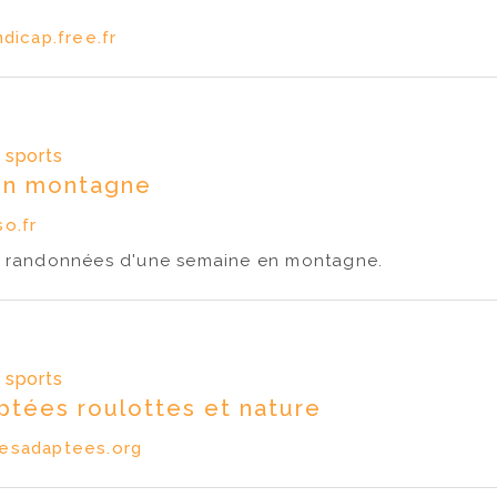
dicap.free.fr
t sports
en montagne
o.fr
, randonnées d'une semaine en montagne.
t sports
tées roulottes et nature
esadaptees.org