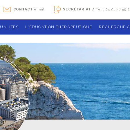
CONTACT
email
SECRÉTARIAT /
Tél : 04 91 38 59 
UALITÉS
L'ÉDUCATION THÉRAPEUTIQUE
RECHERCHE C
Agenda des ateliers de groupe
Notre organ
La sclérose en plaques
Études de 
Qu'est que l'éducation thérapeutique ?
Les essais 
ique
Le programme
Recherches 
Boîte à outils
Publication
Les exercices
Gérer son traitement
démarches ad
Contact
activités phy
Activité phys