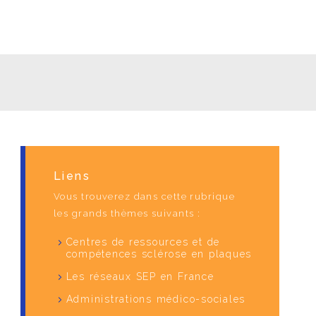
Liens
Vous trouverez dans cette rubrique
les grands thèmes suivants :
Centres de ressources et de
compétences sclérose en plaques
Les réseaux SEP en France
Administrations médico-sociales